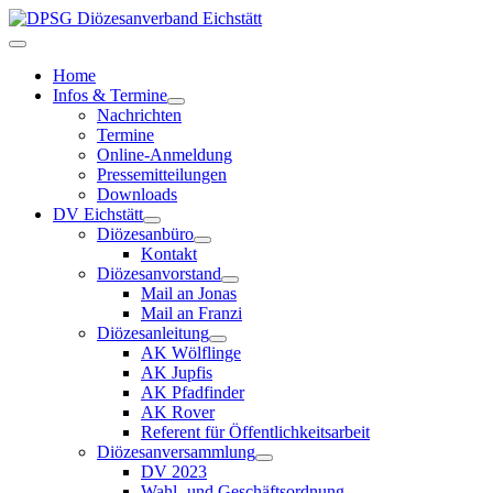
Home
Infos & Termine
Nachrichten
Termine
Online-Anmeldung
Pressemitteilungen
Downloads
DV Eichstätt
Diözesanbüro
Kontakt
Diözesanvorstand
Mail an Jonas
Mail an Franzi
Diözesanleitung
AK Wölflinge
AK Jupfis
AK Pfadfinder
AK Rover
Referent für Öffentlichkeitsarbeit
Diözesanversammlung
DV 2023
Wahl- und Geschäftsordnung