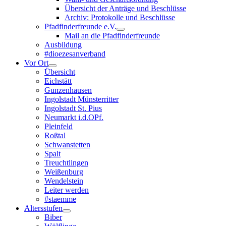
Übersicht der Anträge und Beschlüsse
Archiv: Protokolle und Beschlüsse
Pfadfinderfreunde e.V.
Mail an die Pfadfinderfreunde
Ausbildung
#dioezesanverband
Vor Ort
Übersicht
Eichstätt
Gunzenhausen
Ingolstadt Münsterritter
Ingolstadt St. Pius
Neumarkt i.d.OPf.
Pleinfeld
Roßtal
Schwanstetten
Spalt
Treuchtlingen
Weißenburg
Wendelstein
Leiter werden
#staemme
Altersstufen
Biber