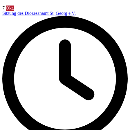
7
Okt.
Sitzung des Diözesanamt St. Georg e.V.