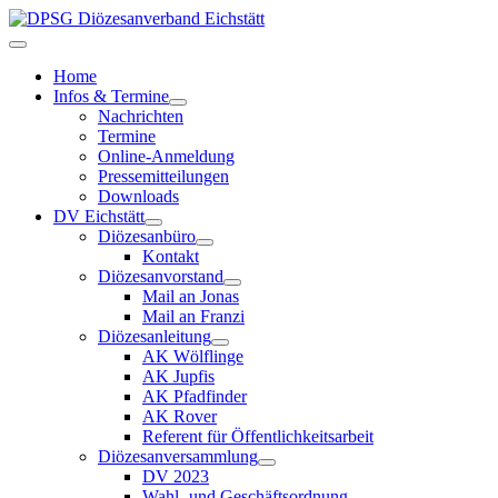
Home
Infos & Termine
Nachrichten
Termine
Online-Anmeldung
Pressemitteilungen
Downloads
DV Eichstätt
Diözesanbüro
Kontakt
Diözesanvorstand
Mail an Jonas
Mail an Franzi
Diözesanleitung
AK Wölflinge
AK Jupfis
AK Pfadfinder
AK Rover
Referent für Öffentlichkeitsarbeit
Diözesanversammlung
DV 2023
Wahl- und Geschäftsordnung