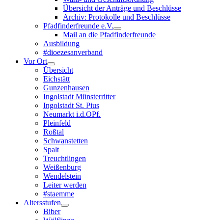
Übersicht der Anträge und Beschlüsse
Archiv: Protokolle und Beschlüsse
Pfadfinderfreunde e.V.
Mail an die Pfadfinderfreunde
Ausbildung
#dioezesanverband
Vor Ort
Übersicht
Eichstätt
Gunzenhausen
Ingolstadt Münsterritter
Ingolstadt St. Pius
Neumarkt i.d.OPf.
Pleinfeld
Roßtal
Schwanstetten
Spalt
Treuchtlingen
Weißenburg
Wendelstein
Leiter werden
#staemme
Altersstufen
Biber