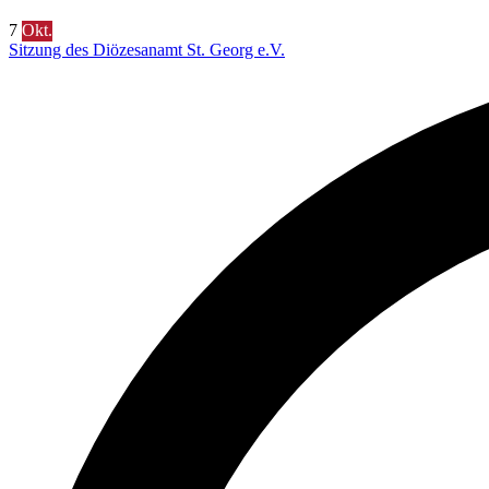
7
Okt.
Sitzung des Diözesanamt St. Georg e.V.