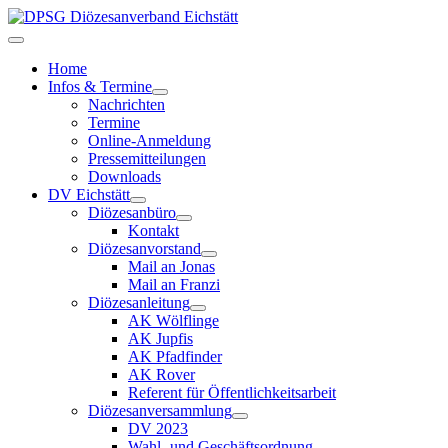
Home
Infos & Termine
Nachrichten
Termine
Online-Anmeldung
Pressemitteilungen
Downloads
DV Eichstätt
Diözesanbüro
Kontakt
Diözesanvorstand
Mail an Jonas
Mail an Franzi
Diözesanleitung
AK Wölflinge
AK Jupfis
AK Pfadfinder
AK Rover
Referent für Öffentlichkeitsarbeit
Diözesanversammlung
DV 2023
Wahl- und Geschäftsordnung