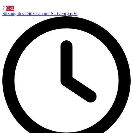
7
Okt.
Sitzung des Diözesanamt St. Georg e.V.