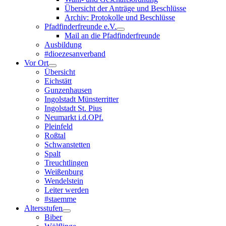
Übersicht der Anträge und Beschlüsse
Archiv: Protokolle und Beschlüsse
Pfadfinderfreunde e.V.
Mail an die Pfadfinderfreunde
Ausbildung
#dioezesanverband
Vor Ort
Übersicht
Eichstätt
Gunzenhausen
Ingolstadt Münsterritter
Ingolstadt St. Pius
Neumarkt i.d.OPf.
Pleinfeld
Roßtal
Schwanstetten
Spalt
Treuchtlingen
Weißenburg
Wendelstein
Leiter werden
#staemme
Altersstufen
Biber