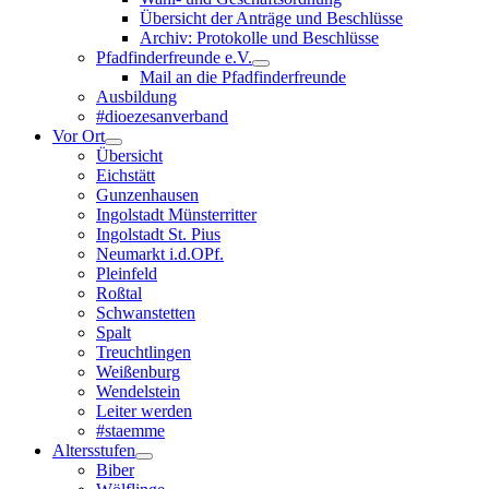
Übersicht der Anträge und Beschlüsse
Archiv: Protokolle und Beschlüsse
Pfadfinderfreunde e.V.
Mail an die Pfadfinderfreunde
Ausbildung
#dioezesanverband
Vor Ort
Übersicht
Eichstätt
Gunzenhausen
Ingolstadt Münsterritter
Ingolstadt St. Pius
Neumarkt i.d.OPf.
Pleinfeld
Roßtal
Schwanstetten
Spalt
Treuchtlingen
Weißenburg
Wendelstein
Leiter werden
#staemme
Altersstufen
Biber