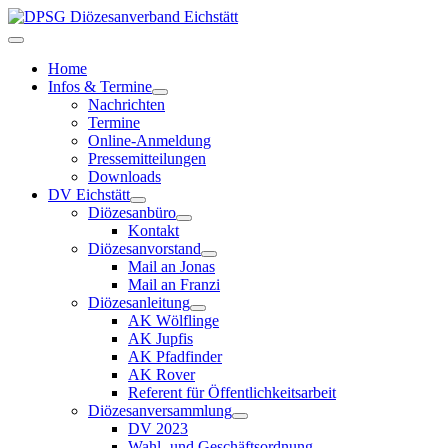
Home
Infos & Termine
Nachrichten
Termine
Online-Anmeldung
Pressemitteilungen
Downloads
DV Eichstätt
Diözesanbüro
Kontakt
Diözesanvorstand
Mail an Jonas
Mail an Franzi
Diözesanleitung
AK Wölflinge
AK Jupfis
AK Pfadfinder
AK Rover
Referent für Öffentlichkeitsarbeit
Diözesanversammlung
DV 2023
Wahl- und Geschäftsordnung