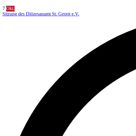
7
Okt.
Sitzung des Diözesanamt St. Georg e.V.