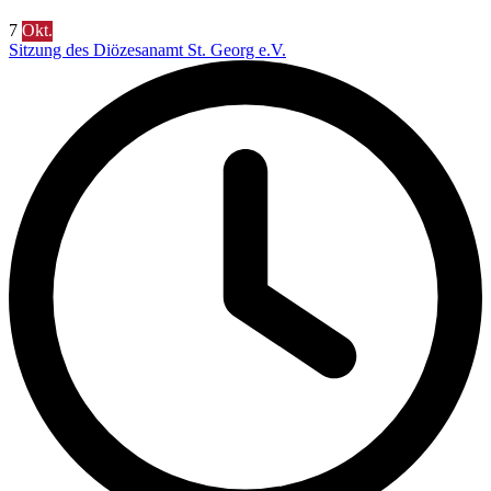
7
Okt.
Sitzung des Diözesanamt St. Georg e.V.