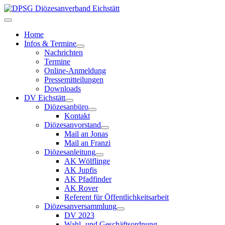
Home
Infos & Termine
Nachrichten
Termine
Online-Anmeldung
Pressemitteilungen
Downloads
DV Eichstätt
Diözesanbüro
Kontakt
Diözesanvorstand
Mail an Jonas
Mail an Franzi
Diözesanleitung
AK Wölflinge
AK Jupfis
AK Pfadfinder
AK Rover
Referent für Öffentlichkeitsarbeit
Diözesanversammlung
DV 2023
Wahl- und Geschäftsordnung