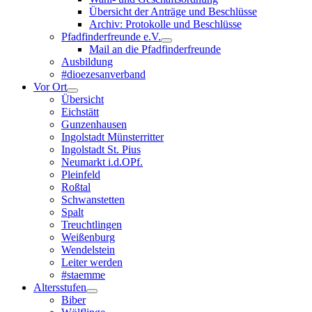
Übersicht der Anträge und Beschlüsse
Archiv: Protokolle und Beschlüsse
Pfadfinderfreunde e.V.
Mail an die Pfadfinderfreunde
Ausbildung
#dioezesanverband
Vor Ort
Übersicht
Eichstätt
Gunzenhausen
Ingolstadt Münsterritter
Ingolstadt St. Pius
Neumarkt i.d.OPf.
Pleinfeld
Roßtal
Schwanstetten
Spalt
Treuchtlingen
Weißenburg
Wendelstein
Leiter werden
#staemme
Altersstufen
Biber