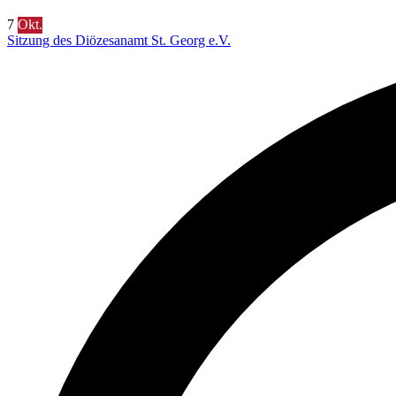
7
Okt.
Sitzung des Diözesanamt St. Georg e.V.