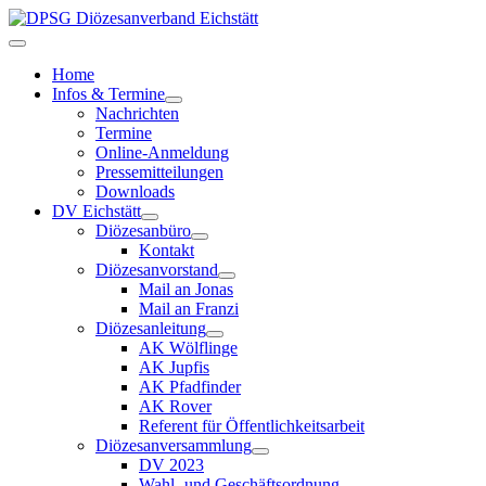
Home
Infos & Termine
Nachrichten
Termine
Online-Anmeldung
Pressemitteilungen
Downloads
DV Eichstätt
Diözesanbüro
Kontakt
Diözesanvorstand
Mail an Jonas
Mail an Franzi
Diözesanleitung
AK Wölflinge
AK Jupfis
AK Pfadfinder
AK Rover
Referent für Öffentlichkeitsarbeit
Diözesanversammlung
DV 2023
Wahl- und Geschäftsordnung