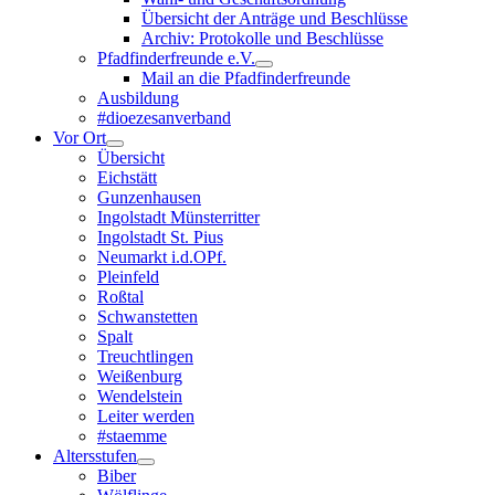
Übersicht der Anträge und Beschlüsse
Archiv: Protokolle und Beschlüsse
Pfadfinderfreunde e.V.
Mail an die Pfadfinderfreunde
Ausbildung
#dioezesanverband
Vor Ort
Übersicht
Eichstätt
Gunzenhausen
Ingolstadt Münsterritter
Ingolstadt St. Pius
Neumarkt i.d.OPf.
Pleinfeld
Roßtal
Schwanstetten
Spalt
Treuchtlingen
Weißenburg
Wendelstein
Leiter werden
#staemme
Altersstufen
Biber