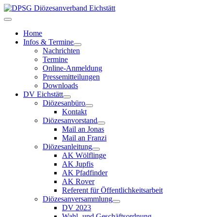
Home
Infos & Termine
Nachrichten
Termine
Online-Anmeldung
Pressemitteilungen
Downloads
DV Eichstätt
Diözesanbüro
Kontakt
Diözesanvorstand
Mail an Jonas
Mail an Franzi
Diözesanleitung
AK Wölflinge
AK Jupfis
AK Pfadfinder
AK Rover
Referent für Öffentlichkeitsarbeit
Diözesanversammlung
DV 2023
Wahl- und Geschäftsordnung