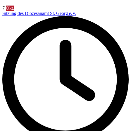
7
Okt.
Sitzung des Diözesanamt St. Georg e.V.