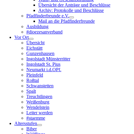
Übersicht der Anträge und Beschlüsse
Archiv: Protokolle und Beschlüsse
Pfadfinderfreunde e.V.
Mail an die Pfadfinderfreunde
Ausbildung
#dioezesanverband
Vor Ort
Übersicht
Eichstätt
Gunzenhausen
Ingolstadt Münsterritter
Ingolstadt St. Pius
Neumarkt i.d.OPf.
Pleinfeld
Roßtal
Schwanstetten
Spalt
Treuchtlingen
Weißenburg
Wendelstein
Leiter werden
#staemme
Altersstufen
Biber