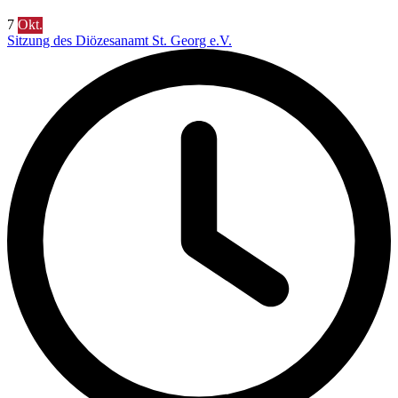
7
Okt.
Sitzung des Diözesanamt St. Georg e.V.