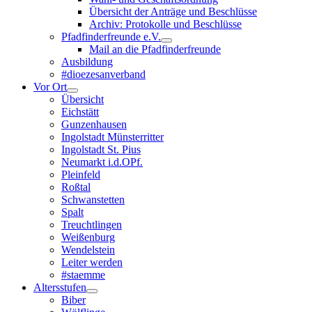
Übersicht der Anträge und Beschlüsse
Archiv: Protokolle und Beschlüsse
Pfadfinderfreunde e.V.
Mail an die Pfadfinderfreunde
Ausbildung
#dioezesanverband
Vor Ort
Übersicht
Eichstätt
Gunzenhausen
Ingolstadt Münsterritter
Ingolstadt St. Pius
Neumarkt i.d.OPf.
Pleinfeld
Roßtal
Schwanstetten
Spalt
Treuchtlingen
Weißenburg
Wendelstein
Leiter werden
#staemme
Altersstufen
Biber