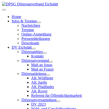
Home
Infos & Termine
Nachrichten
Termine
Online-Anmeldung
Pressemitteilungen
Downloads
DV Eichstätt
Diözesanbüro
Kontakt
Diözesanvorstand
Mail an Jonas
Mail an Franzi
Diözesanleitung
AK Wölflinge
AK Jupfis
AK Pfadfinder
AK Rover
Referent für Öffentlichkeitsarbeit
Diözesanversammlung
DV 2023
Wahl- und Geschäftsordnung