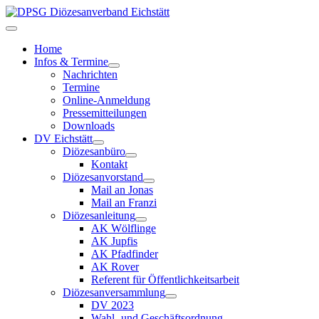
Home
Infos & Termine
Nachrichten
Termine
Online-Anmeldung
Pressemitteilungen
Downloads
DV Eichstätt
Diözesanbüro
Kontakt
Diözesanvorstand
Mail an Jonas
Mail an Franzi
Diözesanleitung
AK Wölflinge
AK Jupfis
AK Pfadfinder
AK Rover
Referent für Öffentlichkeitsarbeit
Diözesanversammlung
DV 2023
Wahl- und Geschäftsordnung