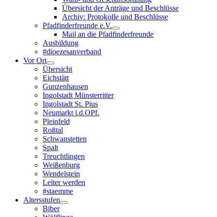
Übersicht der Anträge und Beschlüsse
Archiv: Protokolle und Beschlüsse
Pfadfinderfreunde e.V.
Mail an die Pfadfinderfreunde
Ausbildung
#dioezesanverband
Vor Ort
Übersicht
Eichstätt
Gunzenhausen
Ingolstadt Münsterritter
Ingolstadt St. Pius
Neumarkt i.d.OPf.
Pleinfeld
Roßtal
Schwanstetten
Spalt
Treuchtlingen
Weißenburg
Wendelstein
Leiter werden
#staemme
Altersstufen
Biber