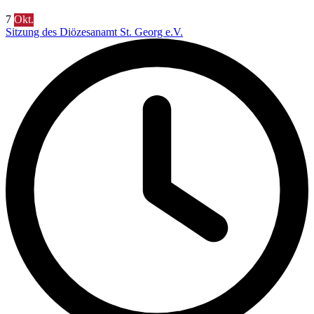
7
Okt.
Sitzung des Diözesanamt St. Georg e.V.