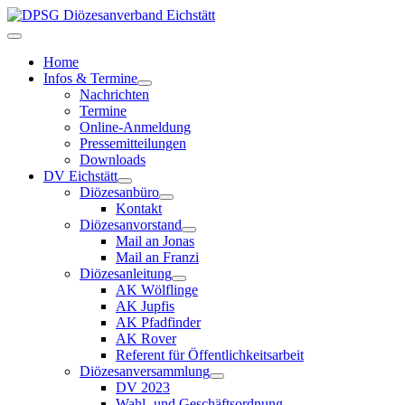
Home
Infos & Termine
Nachrichten
Termine
Online-Anmeldung
Pressemitteilungen
Downloads
DV Eichstätt
Diözesanbüro
Kontakt
Diözesanvorstand
Mail an Jonas
Mail an Franzi
Diözesanleitung
AK Wölflinge
AK Jupfis
AK Pfadfinder
AK Rover
Referent für Öffentlichkeitsarbeit
Diözesanversammlung
DV 2023
Wahl- und Geschäftsordnung