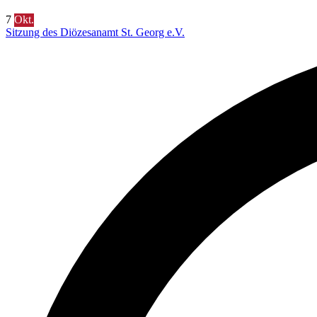
7
Okt.
Sitzung des Diözesanamt St. Georg e.V.