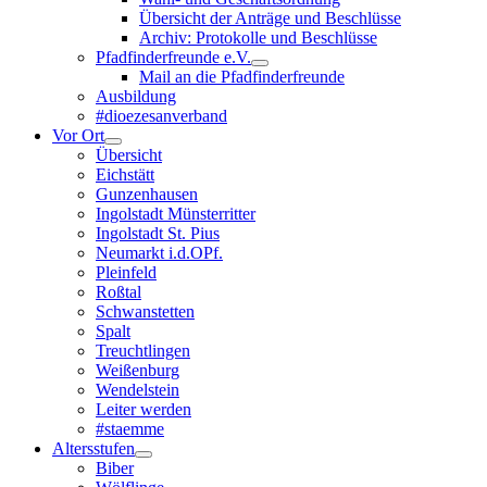
Übersicht der Anträge und Beschlüsse
Archiv: Protokolle und Beschlüsse
Pfadfinderfreunde e.V.
Mail an die Pfadfinderfreunde
Ausbildung
#dioezesanverband
Vor Ort
Übersicht
Eichstätt
Gunzenhausen
Ingolstadt Münsterritter
Ingolstadt St. Pius
Neumarkt i.d.OPf.
Pleinfeld
Roßtal
Schwanstetten
Spalt
Treuchtlingen
Weißenburg
Wendelstein
Leiter werden
#staemme
Altersstufen
Biber