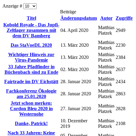
Anzeige #
Beiträge
Titel
Änderungsdatum
Autor
Zugriffe
Kobold Royale - Das Jupfi-
Matthias
Zeltlager zusammen mit
04. April 2020
2949
Platzek
dem DV Bamberg
Matthias
Das StaVoeDL 2020
13. März 2020
2230
Platzek
Wichtiger Hinweis zur
Matthias
13. März 2020
2384
Virus-Pandemie
Platzek
33 Jahre Pfadfinder in
Matthias
02. März 2020
2637
Büchenbach sind zu Ende
Platzek
Matthias
Fairtrade im DV Eichstätt
28. Januar 2020
2434
Platzek
Fachkonferenz Ökologie
Matthias
28. Januar 2020
2863
am 25.01.2020
Platzek
Jetzt schon merken:
Matthias
Cordon Bleu 2020 in
27. Januar 2020
2828
Platzek
Westernohe
10. Dezember
Matthias
Danke, Patrick!
2108
2019
Platzek
Nach 33 Jahren: Keine
05. Dezember
Matthias