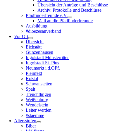
Übersicht der Anträge und Beschlüsse
Archiv: Protokolle und Beschlüsse
Pfadfinderfreunde e.V.
Mail an die Pfadfinderfreunde
Ausbildung
#dioezesanverband
Vor Ort
Übersicht
Eichstätt
Gunzenhausen
Ingolstadt Münsterritter
Ingolstadt St. Pius
Neumarkt i.d.OPf.
Pleinfeld
Roßtal
Schwanstetten
Spalt
Treuchtlingen
Weißenburg
Wendelstein
Leiter werden
#staemme
Altersstufen
Biber