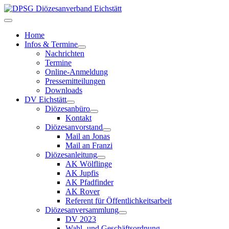
Home
Infos & Termine
Nachrichten
Termine
Online-Anmeldung
Pressemitteilungen
Downloads
DV Eichstätt
Diözesanbüro
Kontakt
Diözesanvorstand
Mail an Jonas
Mail an Franzi
Diözesanleitung
AK Wölflinge
AK Jupfis
AK Pfadfinder
AK Rover
Referent für Öffentlichkeitsarbeit
Diözesanversammlung
DV 2023
Wahl- und Geschäftsordnung