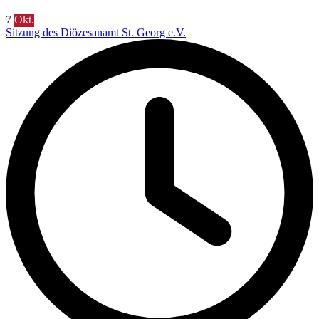
7
Okt.
Sitzung des Diözesanamt St. Georg e.V.