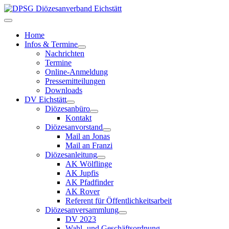
Home
Infos & Termine
Nachrichten
Termine
Online-Anmeldung
Pressemitteilungen
Downloads
DV Eichstätt
Diözesanbüro
Kontakt
Diözesanvorstand
Mail an Jonas
Mail an Franzi
Diözesanleitung
AK Wölflinge
AK Jupfis
AK Pfadfinder
AK Rover
Referent für Öffentlichkeitsarbeit
Diözesanversammlung
DV 2023
Wahl- und Geschäftsordnung