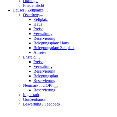
Ökologie
Friedenslicht
Häuser / Zeltplätze
Osterberg
Zeltplatz
Haus
Preise
Verwaltung
Reservierung
Belegungsplan: Haus
Belegungsplan: Zeltplatz
Anreise
Ensfeld
Preise
Verwaltung
Reservierung
Belegungsplan
Reservierung
Neumarkt i.d.OPf.
Reservierung
Ingolstadt
Gunzenhausen
Bewertung / Feedback