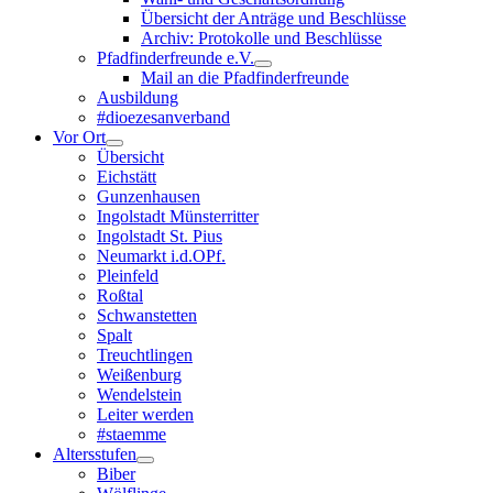
Übersicht der Anträge und Beschlüsse
Archiv: Protokolle und Beschlüsse
Pfadfinderfreunde e.V.
Mail an die Pfadfinderfreunde
Ausbildung
#dioezesanverband
Vor Ort
Übersicht
Eichstätt
Gunzenhausen
Ingolstadt Münsterritter
Ingolstadt St. Pius
Neumarkt i.d.OPf.
Pleinfeld
Roßtal
Schwanstetten
Spalt
Treuchtlingen
Weißenburg
Wendelstein
Leiter werden
#staemme
Altersstufen
Biber