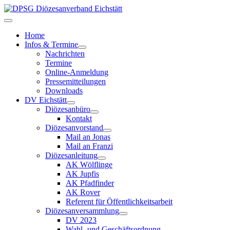
Home
Infos & Termine
Nachrichten
Termine
Online-Anmeldung
Pressemitteilungen
Downloads
DV Eichstätt
Diözesanbüro
Kontakt
Diözesanvorstand
Mail an Jonas
Mail an Franzi
Diözesanleitung
AK Wölflinge
AK Jupfis
AK Pfadfinder
AK Rover
Referent für Öffentlichkeitsarbeit
Diözesanversammlung
DV 2023
Wahl- und Geschäftsordnung