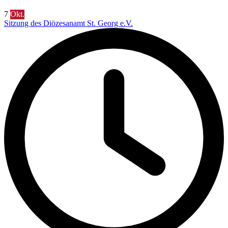
7
Okt.
Sitzung des Diözesanamt St. Georg e.V.