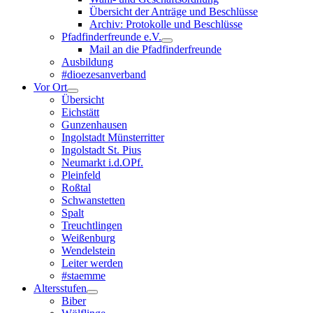
Übersicht der Anträge und Beschlüsse
Archiv: Protokolle und Beschlüsse
Pfadfinderfreunde e.V.
Mail an die Pfadfinderfreunde
Ausbildung
#dioezesanverband
Vor Ort
Übersicht
Eichstätt
Gunzenhausen
Ingolstadt Münsterritter
Ingolstadt St. Pius
Neumarkt i.d.OPf.
Pleinfeld
Roßtal
Schwanstetten
Spalt
Treuchtlingen
Weißenburg
Wendelstein
Leiter werden
#staemme
Altersstufen
Biber