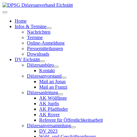
Home
Infos & Termine
Nachrichten
Termine
Online-Anmeldung
Pressemitteilungen
Downloads
DV Eichstätt
Diözesanbüro
Kontakt
Diözesanvorstand
Mail an Jonas
Mail an Franzi
Diözesanleitung
AK Wölflinge
AK Jupfis
AK Pfadfinder
AK Rover
Referent für Öffentlichkeitsarbeit
Diözesanversammlung
DV 2023
Wahl- und Geschäftsordnung