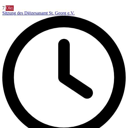
7
Okt.
Sitzung des Diözesanamt St. Georg e.V.