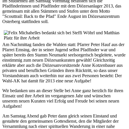
Im Studienteil am Samstag Vormittag befassten sich die
Pfadfinderinnen und Pfadfinder mit dem Diözesanlager 2013, das
gemeinsam mit allen Stämmen und Stufen unter dem Motto
"Scouttrail: Back to the Pfad" Ende August im Diözesanzentrum
Osterberg stattfinden soll.
Am Nachmittag fanden die Wahlen statt: Pfarrer Peter Hauf aus der
Pfarrei Emsing, der in seiner Jugend selbst Pfadfinder war und
später bereits den Stamm Neumarkt seelsorgerisch begleitete, wurde
einstimmig zum neuen Diözesankuraten gewählt! Gleichzeitig
erklärte aber auch die Diözesanvorsitzende Anne Kotzenbauer aus
privaten und beruflichen Gründen ihren Rücktritt, so dass unser
Vorstandsteam auch weiterhin nur aus zwei Personen besteht: Der
Wahl-AK hat damit für 2013 eine neue Aufgabe!
Wir bedanken uns an dieser Stelle bei Anne ganz herzlich für ihren
Einsatz und ihre Arbeit im vergangenen Jahr und wünschen
unserem neuen Kuraten viel Erfolg und Freude bei seinen neuen
Aufgaben!
Am Samstag Abend gab Peter dann gleich seinen Einstand und
gestaltete den gemeinsamen Gottesdienst, den die Mitglieder der
Versammlung nach einer spirituellen Wanderung in einer nahe