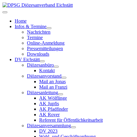
Home
Infos & Termine
Nachrichten
Termine
Online-Anmeldung
Pressemitteilungen
Downloads
DV Eichstätt
Diözesanbüro
Kontakt
Diözesanvorstand
Mail an Jonas
Mail an Franzi
Diözesanleitung
AK Wölflinge
AK Jupfis
AK Pfadfinder
AK Rover
Referent für Öffentlichkeitsarbeit
Diözesanversammlung
DV 2023
Wahl- und Geschäftsordnung