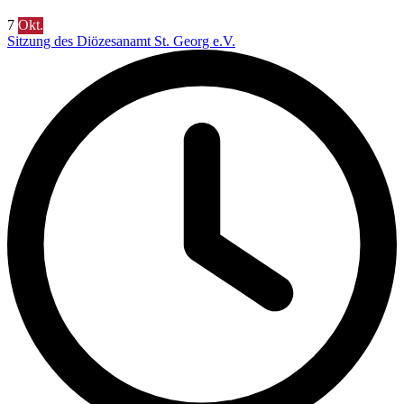
7
Okt.
Sitzung des Diözesanamt St. Georg e.V.