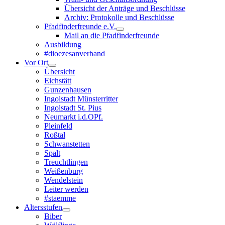
Übersicht der Anträge und Beschlüsse
Archiv: Protokolle und Beschlüsse
Pfadfinderfreunde e.V.
Mail an die Pfadfinderfreunde
Ausbildung
#dioezesanverband
Vor Ort
Übersicht
Eichstätt
Gunzenhausen
Ingolstadt Münsterritter
Ingolstadt St. Pius
Neumarkt i.d.OPf.
Pleinfeld
Roßtal
Schwanstetten
Spalt
Treuchtlingen
Weißenburg
Wendelstein
Leiter werden
#staemme
Altersstufen
Biber