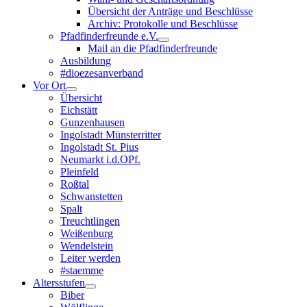
Übersicht der Anträge und Beschlüsse
Archiv: Protokolle und Beschlüsse
Pfadfinderfreunde e.V.
Mail an die Pfadfinderfreunde
Ausbildung
#dioezesanverband
Vor Ort
Übersicht
Eichstätt
Gunzenhausen
Ingolstadt Münsterritter
Ingolstadt St. Pius
Neumarkt i.d.OPf.
Pleinfeld
Roßtal
Schwanstetten
Spalt
Treuchtlingen
Weißenburg
Wendelstein
Leiter werden
#staemme
Altersstufen
Biber