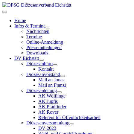
Home
Infos & Termine
Nachrichten
Termine
Online-Anmeldung
Pressemitteilungen
Downloads
DV Eichstätt
Diözesanbüro
Kontakt
Diözesanvorstand
Mail an Jonas
Mail an Franzi
Diözesanleitung
AK Wölflinge
AK Jupfis
AK Pfadfinder
AK Rover
Referent für Öffentlichkeitsarbeit
Diözesanversammlung
DV 2023
Wahl- und Geschäftsordnung