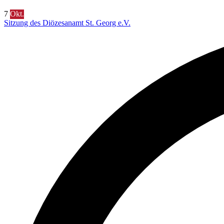
7
Okt.
Sitzung des Diözesanamt St. Georg e.V.