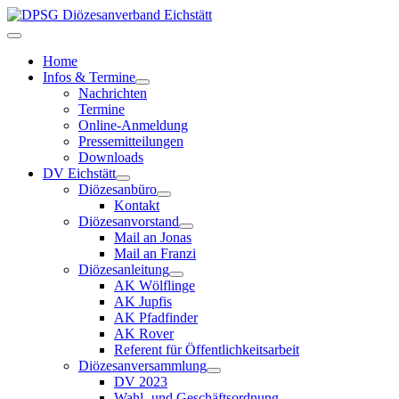
Home
Infos & Termine
Nachrichten
Termine
Online-Anmeldung
Pressemitteilungen
Downloads
DV Eichstätt
Diözesanbüro
Kontakt
Diözesanvorstand
Mail an Jonas
Mail an Franzi
Diözesanleitung
AK Wölflinge
AK Jupfis
AK Pfadfinder
AK Rover
Referent für Öffentlichkeitsarbeit
Diözesanversammlung
DV 2023
Wahl- und Geschäftsordnung