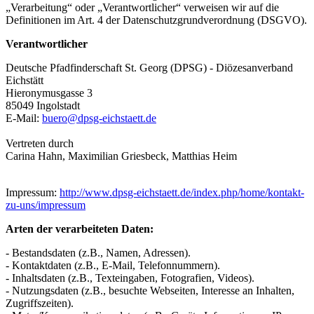
„Verarbeitung“ oder „Verantwortlicher“ verweisen wir auf die
Definitionen im Art. 4 der Datenschutzgrundverordnung (DSGVO).
Verantwortlicher
Deutsche Pfadfinderschaft St. Georg (DPSG) - Diözesanverband
Eichstätt
Hieronymusgasse 3
85049 Ingolstadt
E-Mail:
buero@dpsg-eichstaett.de
Vertreten durch
Carina Hahn, Maximilian Griesbeck, Matthias Heim
Impressum:
http://www.dpsg-eichstaett.de/index.php/home/kontakt-
zu-uns/impressum
Arten der verarbeiteten Daten:
- Bestandsdaten (z.B., Namen, Adressen).
- Kontaktdaten (z.B., E-Mail, Telefonnummern).
- Inhaltsdaten (z.B., Texteingaben, Fotografien, Videos).
- Nutzungsdaten (z.B., besuchte Webseiten, Interesse an Inhalten,
Zugriffszeiten).