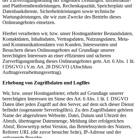
der Zurverfügungstellung der folgenden Leistungen: Infrastruktur-
und Plattformdienstleistungen, Rechenkapazität, Speicherplatz und
Datenbankdienste, Sicherheitsleistungen sowie technische
Wartungsleistungen, die wir zum Zwecke des Betriebs dieses
Onlineangebotes einsetzen.
Hierbei verarbeiten wir, bzw. unser Hostinganbieter Bestandsdaten,
Kontaktdaten, Inhaltsdaten, Vertragsdaten, Nutzungsdaten, Meta-
und Kommunikationsdaten von Kunden, Interessenten und
Besuchern dieses Onlineangebotes auf Grundlage unserer
berechtigten Interessen an einer effizienten und sicheren
Zurverfügungstellung dieses Onlineangebotes gem. Art. 6 Abs. 1 lit.
f DSGVO i.V.m. Art. 28 DSGVO (Abschluss
Auftragsverarbeitungsvertrag).
Erhebung von Zugriffsdaten und Logfiles
Wir, bzw. unser Hostinganbieter, erhebt auf Grundlage unserer
berechtigten Interessen im Sinne des Art. 6 Abs. 1 lit. f. DSGVO
Daten über jeden Zugriff auf den Server, auf dem sich dieser Dienst
befindet (sogenannte Serverlogfiles). Zu den Zugriffsdaten gehören
Name der abgerufenen Webseite, Datei, Datum und Uhrzeit des
Abrufs, übertragene Datenmenge, Meldung über erfolgreichen
Abruf, Browsertyp nebst Version, das Betriebssystem des Nutzers,
Referrer URL (die zuvor besuchte Seite), IP-Adresse und der
anfragende Provider.