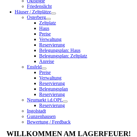
Ökologie
Friedenslicht
Häuser / Zeltplätze
Osterberg
Zeltplatz
Haus
Preise
Verwaltung
Reservierung
Belegungsplan: Haus
Belegungsplan: Zeltplatz
Anreise
Ensfeld
Preise
Verwaltung
Reservierung
Belegungsplan
Reservierung
Neumarkt i.d.OPf.
Reservierung
Ingolstadt
Gunzenhausen
Bewertung / Feedback
WILLKOMMEN AM LAGERFEUER!