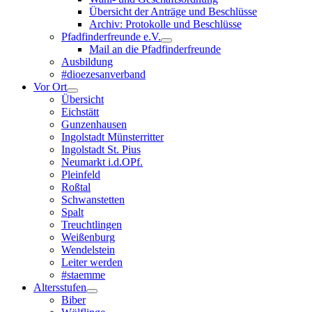
Übersicht der Anträge und Beschlüsse
Archiv: Protokolle und Beschlüsse
Pfadfinderfreunde e.V.
Mail an die Pfadfinderfreunde
Ausbildung
#dioezesanverband
Vor Ort
Übersicht
Eichstätt
Gunzenhausen
Ingolstadt Münsterritter
Ingolstadt St. Pius
Neumarkt i.d.OPf.
Pleinfeld
Roßtal
Schwanstetten
Spalt
Treuchtlingen
Weißenburg
Wendelstein
Leiter werden
#staemme
Altersstufen
Biber