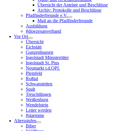
Übersicht der Anträge und Beschlüsse
Archiv: Protokolle und Beschlüsse
Pfadfinderfreunde e.V.
Mail an die Pfadfinderfreunde
Ausbildung
#dioezesanverband
Vor Ort
Übersicht
Eichstätt
Gunzenhausen
Ingolstadt Münsterritter
Ingolstadt St. Pius
Neumarkt i.d.OPf.
Pleinfeld
Roßtal
Schwanstetten
Spalt
Treuchtlingen
Weißenburg
Wendelstein
Leiter werden
#staemme
Altersstufen
Biber