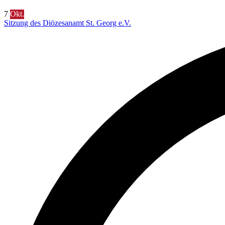
7
Okt.
Sitzung des Diözesanamt St. Georg e.V.