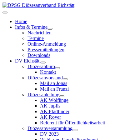
Home
Infos & Termine
Nachrichten
Termine
Online-Anmeldung
Pressemitteilungen
Downloads
DV Eichstätt
Diözesanbüro
Kontakt
Diözesanvorstand
Mail an Jonas
Mail an Franzi
Diözesanleitung
AK Wölflinge
AK Jupfis
AK Pfadfinder
AK Rover
Referent für Öffentlichkeitsarbeit
Diözesanversammlung
DV 2023
Wahl- und Geschäftsordnung